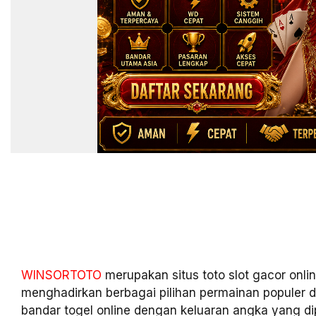
WINSORTOTO
merupakan situs toto slot gacor onli
menghadirkan berbagai pilihan permainan populer 
bandar togel online dengan keluaran angka yang di