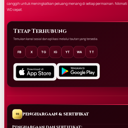
canggih untuk meningkatkan peluang menang di setiap permainan. Nikmat
WD cepat.
Tetap Terhubung
Temukan kanal sosial dan aplikasi melalui tautan yang tersedia.
FB
X
TG
IG
YT
WA
TT
PENGHARGAAN & SERTIFIKAT
01
Penghargaan dan sertifikat: