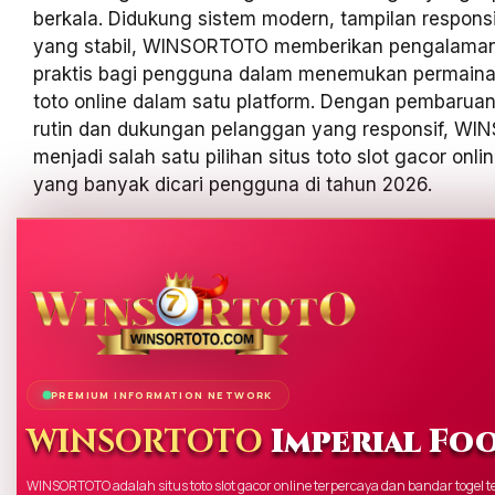
berkala. Didukung sistem modern, tampilan responsi
yang stabil, WINSORTOTO memberikan pengalaman
praktis bagi pengguna dalam menemukan permaina
toto online dalam satu platform. Dengan pembarua
rutin dan dukungan pelanggan yang responsif, WI
menjadi salah satu pilihan situs toto slot gacor onli
yang banyak dicari pengguna di tahun 2026.
PREMIUM INFORMATION NETWORK
WINSORTOTO
Imperial Fo
WINSORTOTO adalah situs toto slot gacor online terpercaya dan bandar togel 