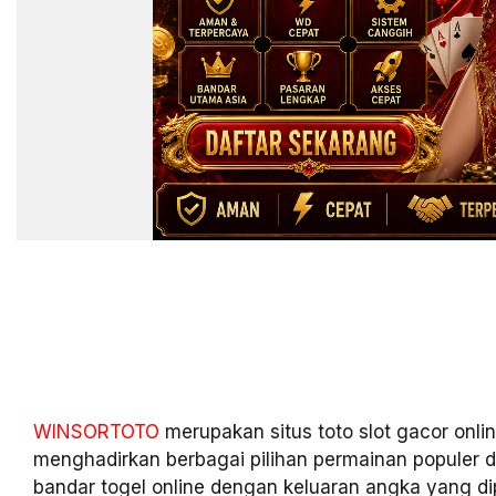
WINSORTOTO
merupakan situs toto slot gacor onli
menghadirkan berbagai pilihan permainan populer 
bandar togel online dengan keluaran angka yang di