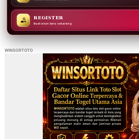
REGISTER
Buat akun baru sekarang
WINSORTOTO