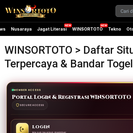
ws
Nusaraya
Jagat Literasi
WINSORTOTO
Tekno
Ot
WINSORTOTO > Daftar Situs
Terpercaya & Bandar Toge
MEMBER ACCESS
Portal Login & Registrasi WINSORTOTO
SECURE ACCESS
LOGIN
Masuk ke akun member