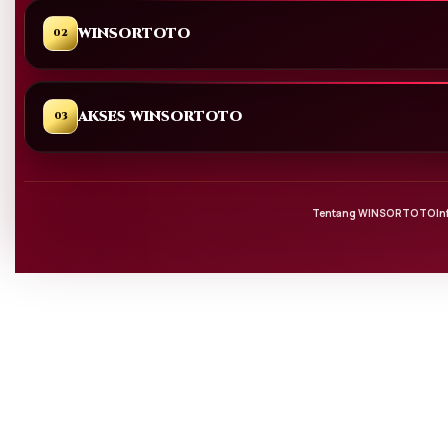
WINSORTOTO
02
WINSORTOTO
AKSES WINSORTOTO
03
Situs Toto
Toto Slot
Login WINSORTOTO
Slot Gacor
Daftar WINSORTOTO
Tentang WINSORTOTO
In
Slot Gacor Hari Ini
Link Alternatif
Toto Togel
Informasi WINSORTOTO
Toto
Panduan Akses
RTP Live
Pusat Bantuan