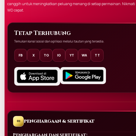
canggih untuk meningkatkan peluang menang di setiap permainan. Nikmat
WD cepat.
Tetap Terhubung
Temukan kanal sosial dan aplikasi melalui tautan yang tersedia.
FB
X
TG
IG
YT
WA
TT
PENGHARGAAN & SERTIFIKAT
01
Penghargaan dan sertifikat: