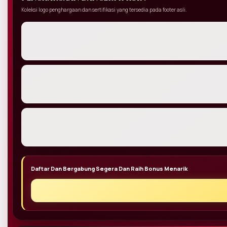
Koleksi logo penghargaan dan sertifikasi yang tersedia pada footer asli.
Daftar Dan Bergabung Segera Dan Raih Bonus Menarik