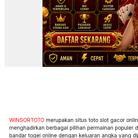
WINSORTOTO
merupakan situs toto slot gacor onli
menghadirkan berbagai pilihan permainan populer 
bandar togel online dengan keluaran angka yang di