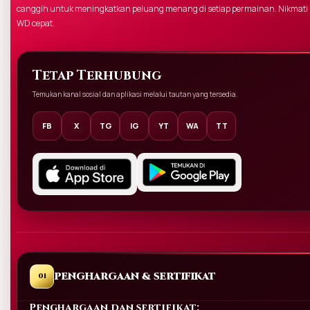
canggih untuk meningkatkan peluang menang di setiap permainan. Nikmat
WD cepat.
Tetap Terhubung
Temukan kanal sosial dan aplikasi melalui tautan yang tersedia.
FB
X
TG
IG
YT
WA
TT
PENGHARGAAN & SERTIFIKAT
01
Penghargaan dan sertifikat: