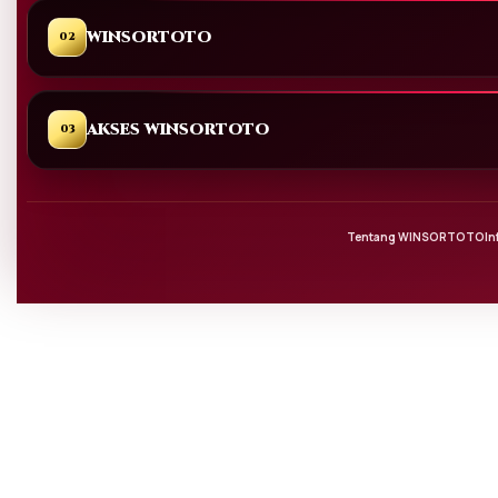
WINSORTOTO
02
WINSORTOTO
AKSES WINSORTOTO
03
Situs Toto
Toto Slot
Login WINSORTOTO
Slot Gacor
Daftar WINSORTOTO
Tentang WINSORTOTO
In
Slot Gacor Hari Ini
Link Alternatif
Toto Togel
Informasi WINSORTOTO
Toto
Panduan Akses
RTP Live
Pusat Bantuan