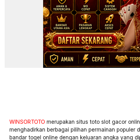
WINSORTOTO
merupakan situs toto slot gacor onli
menghadirkan berbagai pilihan permainan populer 
bandar togel online dengan keluaran angka yang di