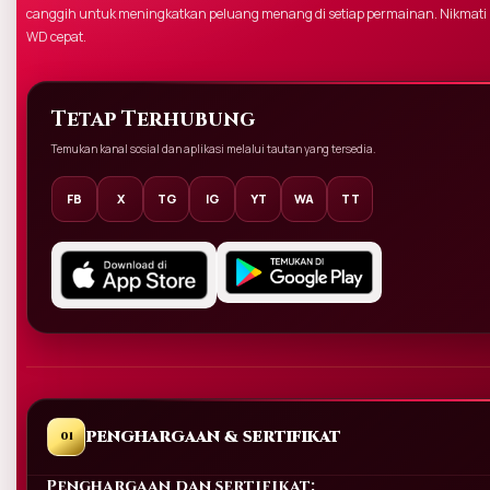
canggih untuk meningkatkan peluang menang di setiap permainan. Nikmat
WD cepat.
Tetap Terhubung
Temukan kanal sosial dan aplikasi melalui tautan yang tersedia.
FB
X
TG
IG
YT
WA
TT
PENGHARGAAN & SERTIFIKAT
01
Penghargaan dan sertifikat: