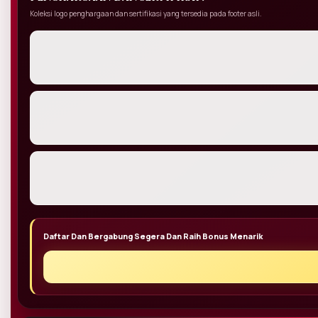
Koleksi logo penghargaan dan sertifikasi yang tersedia pada footer asli.
Daftar Dan Bergabung Segera Dan Raih Bonus Menarik