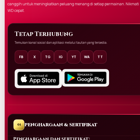
canggih untuk meningkatkan peluang menang di setiap permainan. Nikmat
WD cepat.
Tetap Terhubung
Temukan kanal sosial dan aplikasi melalui tautan yang tersedia.
FB
X
TG
IG
YT
WA
TT
PENGHARGAAN & SERTIFIKAT
01
Penghargaan dan sertifikat: