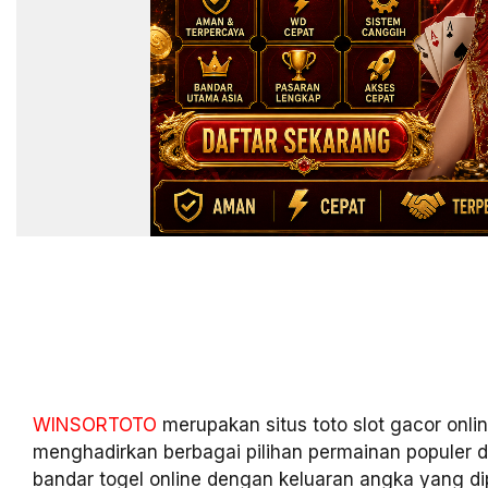
WINSORTOTO
merupakan situs toto slot gacor onli
menghadirkan berbagai pilihan permainan populer 
bandar togel online dengan keluaran angka yang di