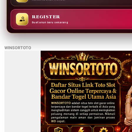
REGISTER
Buat akun baru sekarang
WINSORTOTO