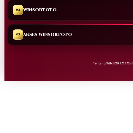
WINSORTOTO
02
WINSORTOTO
AKSES WINSORTOTO
03
Situs Toto
Toto Slot
Login WINSORTOTO
Slot Gacor
Daftar WINSORTOTO
Tentang WINSORTOTO
In
Slot Gacor Hari Ini
Link Alternatif
Toto Togel
Informasi WINSORTOTO
Toto
Panduan Akses
RTP Live
Pusat Bantuan