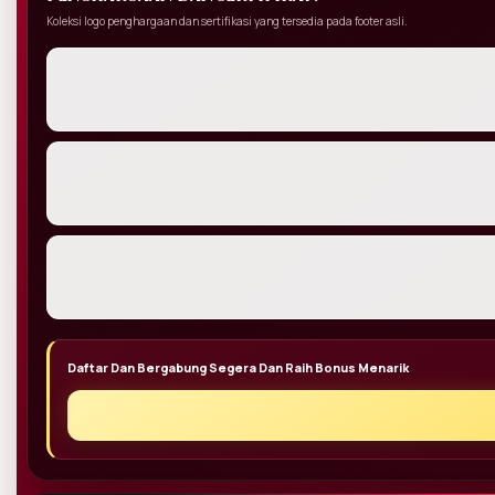
Koleksi logo penghargaan dan sertifikasi yang tersedia pada footer asli.
Daftar Dan Bergabung Segera Dan Raih Bonus Menarik