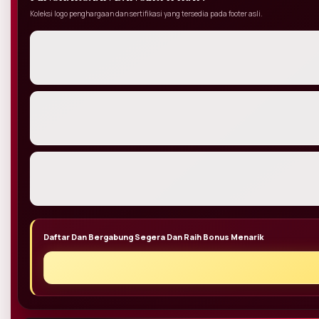
Koleksi logo penghargaan dan sertifikasi yang tersedia pada footer asli.
Daftar Dan Bergabung Segera Dan Raih Bonus Menarik