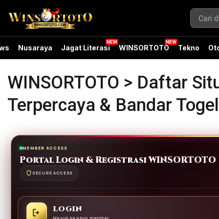
ws
Nusaraya
Jagat Literasi
WINSORTOTO
Tekno
Ot
WINSORTOTO > Daftar Situs
Terpercaya & Bandar Toge
MEMBER ACCESS
Portal Login & Registrasi WINSORTOTO
SECURE ACCESS
LOGIN
Masuk ke akun member