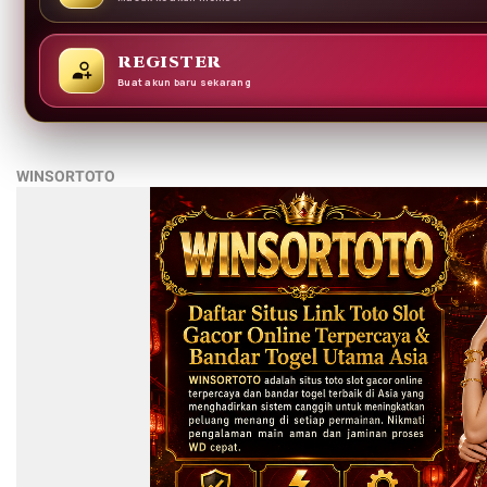
REGISTER
Buat akun baru sekarang
WINSORTOTO