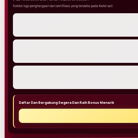
Koleksi logo penghargaan dan sertifikasi yang tersedia pada footer asli.
Daftar Dan Bergabung Segera Dan Raih Bonus Menarik