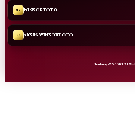
WINSORTOTO
02
WINSORTOTO
AKSES WINSORTOTO
03
Situs Toto
Toto Slot
Login WINSORTOTO
Slot Gacor
Daftar WINSORTOTO
Tentang WINSORTOTO
In
Slot Gacor Hari Ini
Link Alternatif
Toto Togel
Informasi WINSORTOTO
Toto
Panduan Akses
RTP Live
Pusat Bantuan