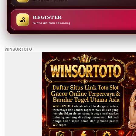
REGISTER
Buat akun baru sekarang
WINSORTOTO