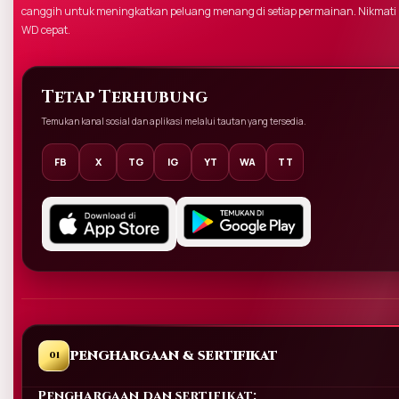
canggih untuk meningkatkan peluang menang di setiap permainan. Nikmat
WD cepat.
Tetap Terhubung
Temukan kanal sosial dan aplikasi melalui tautan yang tersedia.
FB
X
TG
IG
YT
WA
TT
PENGHARGAAN & SERTIFIKAT
01
Penghargaan dan sertifikat: