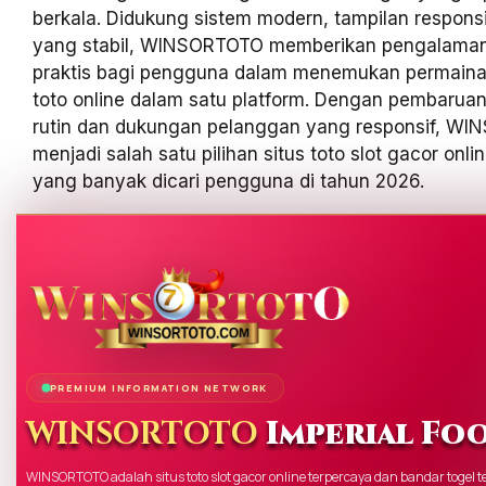
berkala. Didukung sistem modern, tampilan responsi
yang stabil, WINSORTOTO memberikan pengalaman
praktis bagi pengguna dalam menemukan permaina
toto online dalam satu platform. Dengan pembarua
rutin dan dukungan pelanggan yang responsif, WI
menjadi salah satu pilihan situs toto slot gacor onli
yang banyak dicari pengguna di tahun 2026.
PREMIUM INFORMATION NETWORK
WINSORTOTO
Imperial Fo
WINSORTOTO adalah situs toto slot gacor online terpercaya dan bandar togel 