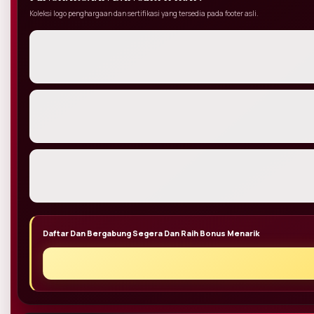
Koleksi logo penghargaan dan sertifikasi yang tersedia pada footer asli.
Daftar Dan Bergabung Segera Dan Raih Bonus Menarik