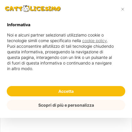
Cerca
×
Menu
per
Informativa
Home
/
Guide
Noi e alcuni partner selezionati utilizziamo cookie o
tecnologie simili come specificato nella
cookie policy
.
Puoi acconsentire all’utilizzo di tali tecnologie chiudendo
Guide
questa informativa, proseguendo la navigazione di
Esiste davvero un
questa pagina, interagendo con un link o un pulsante al
di fuori di questa informativa o continuando a navigare
in altro modo.
gatto anallergico?
Accetta
3 minuti di lettura
Scopri di più e personalizza