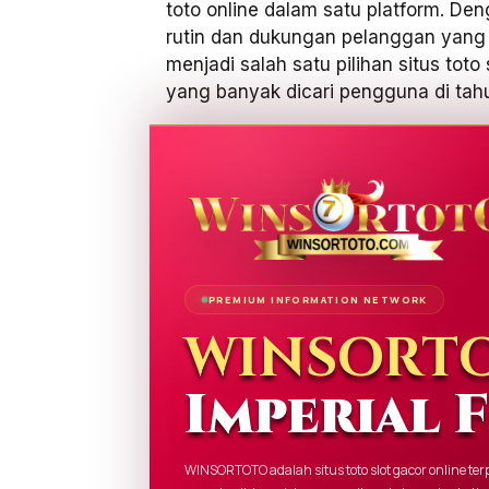
toto online dalam satu platform. D
rutin dan dukungan pelanggan yang
menjadi salah satu pilihan situs toto
yang banyak dicari pengguna di tah
PREMIUM INFORMATION NETWORK
WINSORT
Imperial 
WINSORTOTO adalah situs toto slot gacor online ter