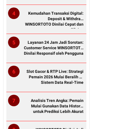
4
Kemudahan Transaksi Digital:
Deposit & Withdraw
WINSORTOTO Dinilai Cepat dan
Efisien
5
Layanan 24 Jam Jadi Sorotan:
Customer Service WINSORTOTO
Dinilai Responsif oleh Pengguna
6
Slot Gacor & RTP Live: Strategi
Pemain 2026 Mulai Beralih ke
Sistem Data Real-Time
7
Analisis Tren Angka: Pemain
Mulai Gunakan Data Historis
untuk Prediksi Lebih Akurat