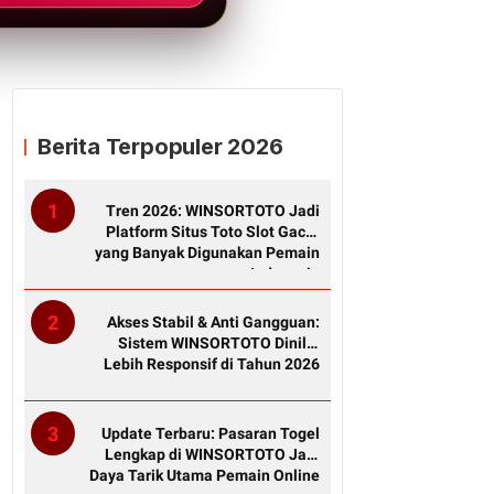
Berita Terpopuler 2026
1
Tren 2026: WINSORTOTO Jadi
Platform Situs Toto Slot Gacor
yang Banyak Digunakan Pemain
Indonesia
2
Akses Stabil & Anti Gangguan:
Sistem WINSORTOTO Dinilai
Lebih Responsif di Tahun 2026
3
Update Terbaru: Pasaran Togel
Lengkap di WINSORTOTO Jadi
Daya Tarik Utama Pemain Online