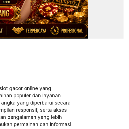
slot gacor online yang
ainan populer dan layanan
 angka yang diperbarui secara
mpilan responsif, serta akses
an pengalaman yang lebih
ukan permainan dan informasi