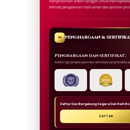
menghadirkan sistem canggih untuk meningkatka
Nikmati pengalaman main aman dan jaminan pros
PENGHARGAAN & SERTIFIKA
01
Penghargaan dan sertifikat:
Koleksi logo penghargaan dan sertifikasi yang tersedia pa
Daftar Dan Bergabung Segera Dan Raih B
DAFTAR