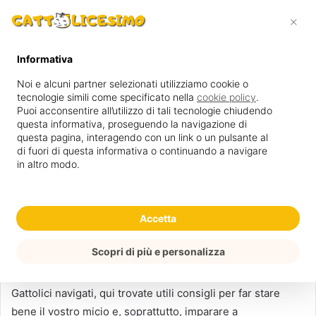
Cerca
×
Menu
per
Informativa
Home
/
Salute & Benessere
Noi e alcuni partner selezionati utilizziamo cookie o
tecnologie simili come specificato nella
cookie policy
.
Salute & Benessere
Puoi acconsentire all’utilizzo di tali tecnologie chiudendo
questa informativa, proseguendo la navigazione di
questa pagina, interagendo con un link o un pulsante al
Il gatto si fida di voi, perché capisce che
siete pronti a
di fuori di questa informativa o continuando a navigare
in altro modo.
prendervi cura di lui in ogni momento
e che il vostro unico
pensiero è coccolarlo e renderlo felice, oltre che farlo
vivere nel pieno del benessere e in salute.
Accetta
Per poterlo fare al meglio, abbiamo raccolto in questa
Scopri di più e personalizza
sezione del sito una serie di articoli interessanti proprio
sulla
salute e il benessere del gatto
. Anche se foste dei
Gattolici navigati, qui trovate utili consigli per far stare
bene il vostro micio e, soprattutto, imparare a