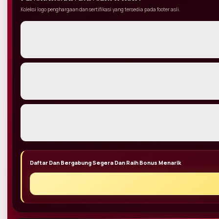
Koleksi logo penghargaan dan sertifikasi yang tersedia pada footer asli.
Daftar Dan Bergabung Segera Dan Raih Bonus Menarik