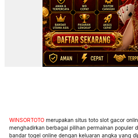
WINSORTOTO
merupakan situs toto slot gacor onli
menghadirkan berbagai pilihan permainan populer 
bandar togel online dengan keluaran angka yang di