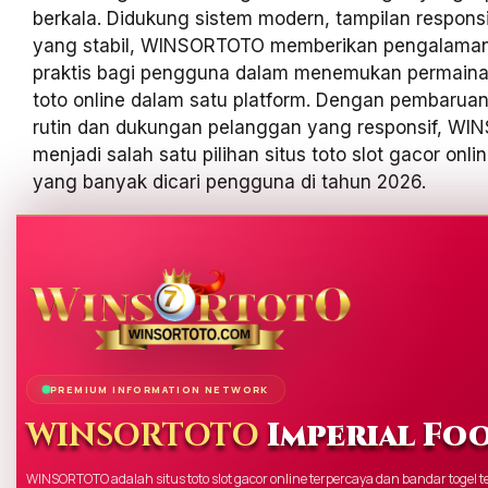
berkala. Didukung sistem modern, tampilan responsi
yang stabil, WINSORTOTO memberikan pengalaman
praktis bagi pengguna dalam menemukan permaina
toto online dalam satu platform. Dengan pembarua
rutin dan dukungan pelanggan yang responsif, WI
menjadi salah satu pilihan situs toto slot gacor onli
yang banyak dicari pengguna di tahun 2026.
PREMIUM INFORMATION NETWORK
WINSORTOTO
Imperial Fo
WINSORTOTO adalah situs toto slot gacor online terpercaya dan bandar togel 