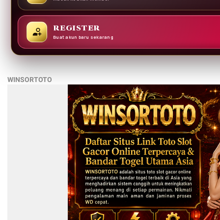
REGISTER
Buat akun baru sekarang
WINSORTOTO