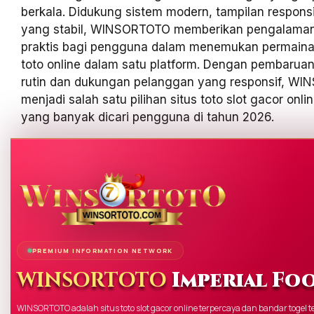
berkala. Didukung sistem modern, tampilan responsi
yang stabil, WINSORTOTO memberikan pengalaman
praktis bagi pengguna dalam menemukan permaina
toto online dalam satu platform. Dengan pembarua
rutin dan dukungan pelanggan yang responsif, WI
menjadi salah satu pilihan situs toto slot gacor onli
yang banyak dicari pengguna di tahun 2026.
PREMIUM INFORMATION NETWORK
WINSORTOTO
Imperial Fo
WINSORTOTO adalah situs toto slot gacor online terpercaya dan bandar togel 