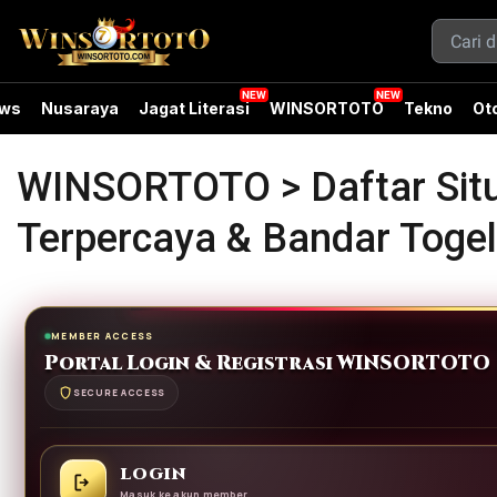
ws
Nusaraya
Jagat Literasi
WINSORTOTO
Tekno
Ot
WINSORTOTO > Daftar Situs
Terpercaya & Bandar Toge
MEMBER ACCESS
Portal Login & Registrasi WINSORTOTO
SECURE ACCESS
LOGIN
Masuk ke akun member