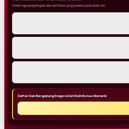
Koleksi logo penghargaan dan sertifikasi yang tersedia pada footer asli.
Daftar Dan Bergabung Segera Dan Raih Bonus Menarik