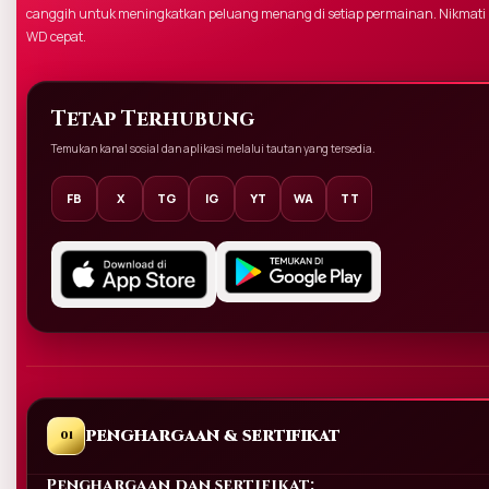
canggih untuk meningkatkan peluang menang di setiap permainan. Nikmat
WD cepat.
Tetap Terhubung
Temukan kanal sosial dan aplikasi melalui tautan yang tersedia.
FB
X
TG
IG
YT
WA
TT
PENGHARGAAN & SERTIFIKAT
01
Penghargaan dan sertifikat: