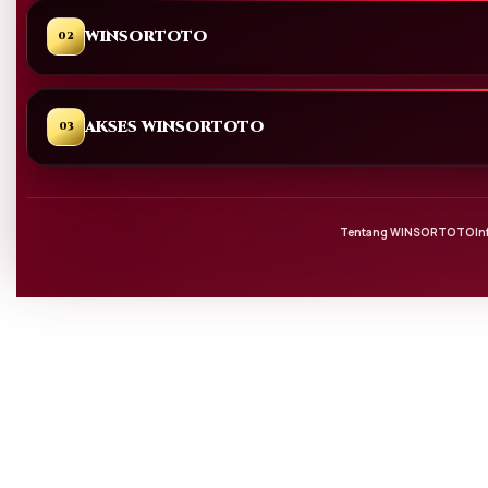
WINSORTOTO
02
WINSORTOTO
AKSES WINSORTOTO
03
Situs Toto
Toto Slot
Login WINSORTOTO
Slot Gacor
Daftar WINSORTOTO
Tentang WINSORTOTO
In
Slot Gacor Hari Ini
Link Alternatif
Toto Togel
Informasi WINSORTOTO
Toto
Panduan Akses
RTP Live
Pusat Bantuan