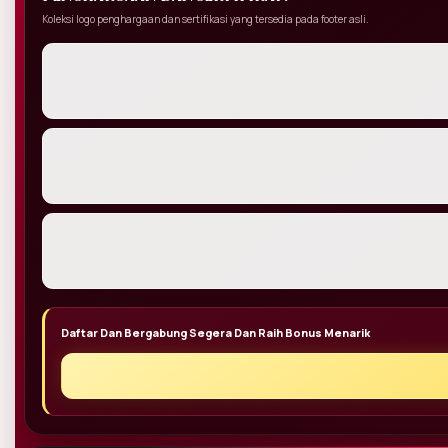
Koleksi logo penghargaan dan sertifikasi yang tersedia pada footer asli.
Daftar Dan Bergabung Segera Dan Raih Bonus Menarik