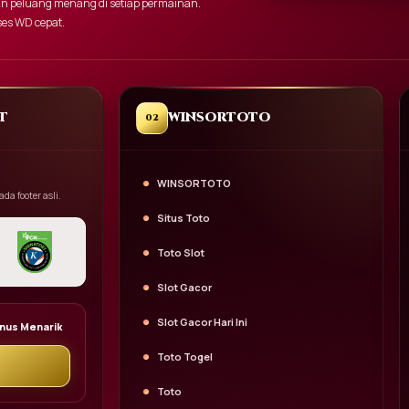
n peluang menang di setiap permainan.
es WD cepat.
T
WINSORTOTO
02
WINSORTOTO
da footer asli.
Situs Toto
Toto Slot
Slot Gacor
Slot Gacor Hari Ini
onus Menarik
Toto Togel
Toto