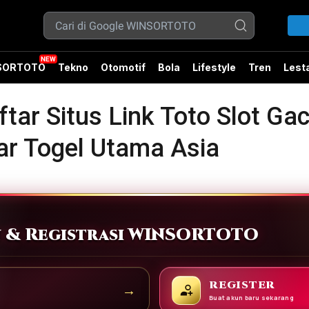
SORTOTO
Tekno
Otomotif
Bola
Lifestyle
Tren
Lesta
r Situs Link Toto Slot Gac
ar Togel Utama Asia
n & Registrasi WINSORTOTO
REGISTER
→
Buat akun baru sekarang