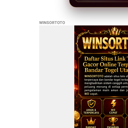
WINSORTOTO