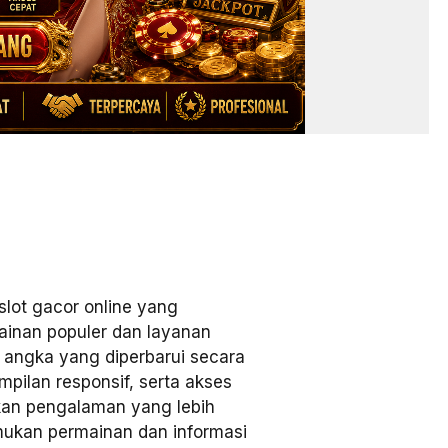
slot gacor online yang
ainan populer dan layanan
 angka yang diperbarui secara
mpilan responsif, serta akses
an pengalaman yang lebih
ukan permainan dan informasi