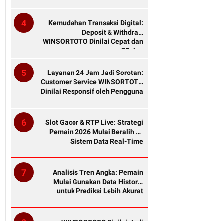
4
Kemudahan Transaksi Digital:
Deposit & Withdraw
WINSORTOTO Dinilai Cepat dan
Efisien
5
Layanan 24 Jam Jadi Sorotan:
Customer Service WINSORTOTO
Dinilai Responsif oleh Pengguna
6
Slot Gacor & RTP Live: Strategi
Pemain 2026 Mulai Beralih ke
Sistem Data Real-Time
7
Analisis Tren Angka: Pemain
Mulai Gunakan Data Historis
untuk Prediksi Lebih Akurat