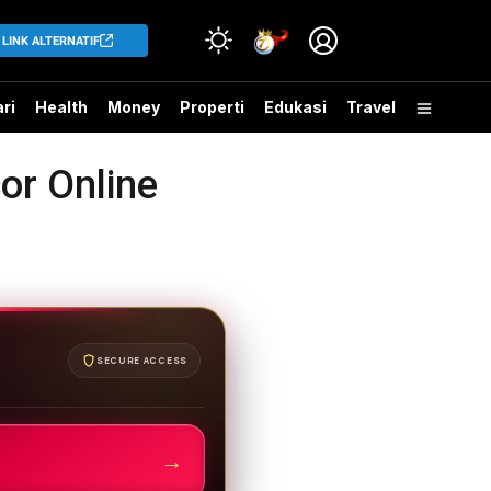
LINK ALTERNATIF
ri
Health
Money
Properti
Edukasi
Travel
or Online
SECURE ACCESS
→