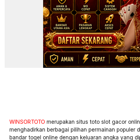
WINSORTOTO
merupakan situs toto slot gacor onli
menghadirkan berbagai pilihan permainan populer 
bandar togel online dengan keluaran angka yang di