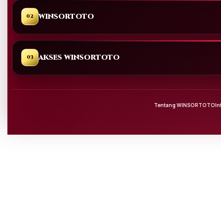
WINSORTOTO
02
WINSORTOTO
AKSES WINSORTOTO
03
Situs Toto
Toto Slot
Login WINSORTOTO
Slot Gacor
Daftar WINSORTOTO
Tentang WINSORTOTO
In
Slot Gacor Hari Ini
Link Alternatif
Toto Togel
Informasi WINSORTOTO
Toto
Panduan Akses
RTP Live
Pusat Bantuan