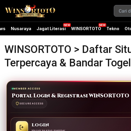
ws
Nusaraya
Jagat Literasi
WINSORTOTO
Tekno
Ot
WINSORTOTO > Daftar Situs
Terpercaya & Bandar Toge
MEMBER ACCESS
Portal Login & Registrasi WINSORTOTO
SECURE ACCESS
LOGIN
Masuk ke akun member