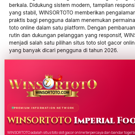
berkala. Didukung sistem modern, tampilan responsi
yang stabil, WINSORTOTO memberikan pengalaman
praktis bagi pengguna dalam menemukan permaina
toto online dalam satu platform. Dengan pembarua
rutin dan dukungan pelanggan yang responsif, WI
menjadi salah satu pilihan situs toto slot gacor onli
yang banyak dicari pengguna di tahun 2026.
PREMIUM INFORMATION NETWORK
WINSORTOTO
Imperial Fo
WINSORTOTO adalah situs toto slot gacor online terpercaya dan bandar togel 