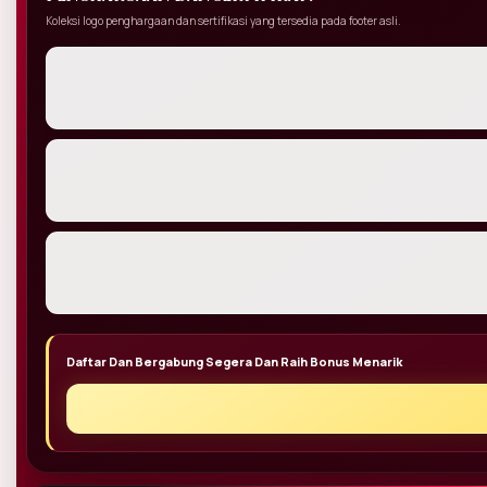
Koleksi logo penghargaan dan sertifikasi yang tersedia pada footer asli.
Daftar Dan Bergabung Segera Dan Raih Bonus Menarik