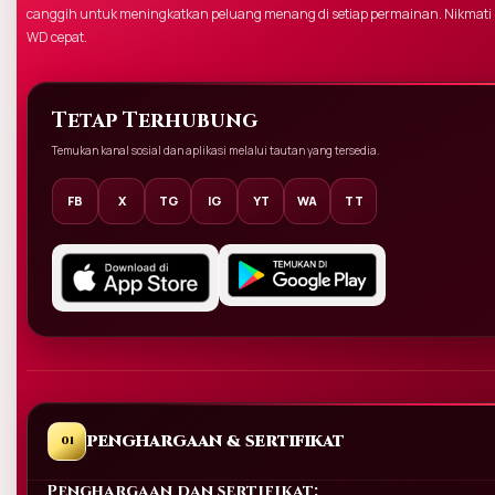
canggih untuk meningkatkan peluang menang di setiap permainan. Nikmat
WD cepat.
Tetap Terhubung
Temukan kanal sosial dan aplikasi melalui tautan yang tersedia.
FB
X
TG
IG
YT
WA
TT
PENGHARGAAN & SERTIFIKAT
01
Penghargaan dan sertifikat: