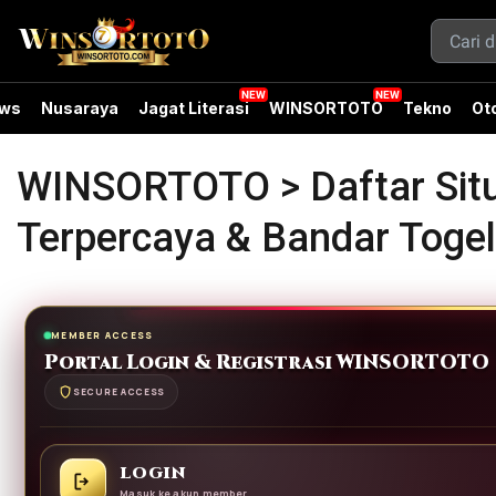
ws
Nusaraya
Jagat Literasi
WINSORTOTO
Tekno
Ot
WINSORTOTO > Daftar Situs
Terpercaya & Bandar Toge
MEMBER ACCESS
Portal Login & Registrasi WINSORTOTO
SECURE ACCESS
LOGIN
Masuk ke akun member