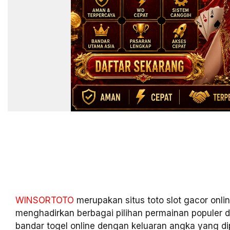
WINSORTOTO
merupakan situs toto slot gacor onli
menghadirkan berbagai pilihan permainan populer 
bandar togel online dengan keluaran angka yang di