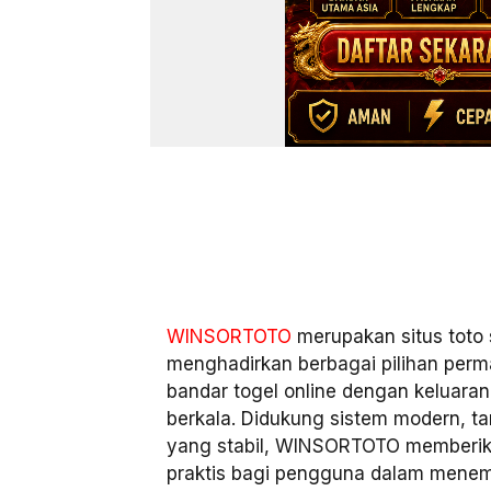
WINSORTOTO
merupakan situs toto 
menghadirkan berbagai pilihan perm
bandar togel online dengan keluaran
berkala. Didukung sistem modern, ta
yang stabil, WINSORTOTO memberik
praktis bagi pengguna dalam menem