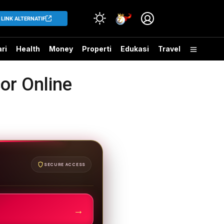
LINK ALTERNATIF
ri
Health
Money
Properti
Edukasi
Travel
or Online
SECURE ACCESS
→