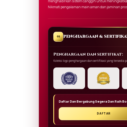
menghadirkan sistem canggih untuk meningkatka
Nikmati pengalaman main aman dan jaminan pros
PENGHARGAAN & SERTIFIKA
01
Penghargaan dan sertifikat:
Koleksi logo penghargaan dan sertifikasi yang tersedia pa
Daftar Dan Bergabung Segera Dan Raih B
DAFTAR