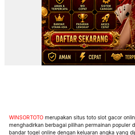
WINSORTOTO
merupakan situs toto slot gacor onli
menghadirkan berbagai pilihan permainan populer 
bandar togel online dengan keluaran angka yang di