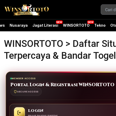
ws
Nusaraya
Jagat Literasi
WINSORTOTO
Tekno
Ot
WINSORTOTO > Daftar Situs
Terpercaya & Bandar Toge
MEMBER ACCESS
Portal Login & Registrasi WINSORTOTO
SECURE ACCESS
LOGIN
Masuk ke akun member