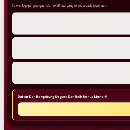
Koleksi logo penghargaan dan sertifikasi yang tersedia pada footer asli.
Daftar Dan Bergabung Segera Dan Raih Bonus Menarik