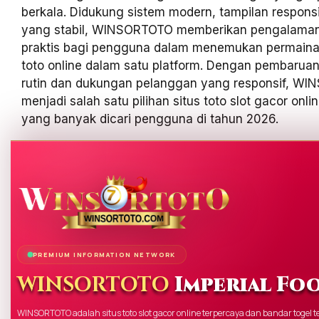
berkala. Didukung sistem modern, tampilan responsi
yang stabil, WINSORTOTO memberikan pengalaman
praktis bagi pengguna dalam menemukan permaina
toto online dalam satu platform. Dengan pembarua
rutin dan dukungan pelanggan yang responsif, WI
menjadi salah satu pilihan situs toto slot gacor onli
yang banyak dicari pengguna di tahun 2026.
PREMIUM INFORMATION NETWORK
WINSORTOTO
Imperial Fo
WINSORTOTO adalah situs toto slot gacor online terpercaya dan bandar togel 