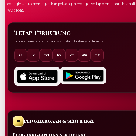
canggih untuk meningkatkan peluang menang di setiap permainan. Nikmat
WD cepat.
Tetap Terhubung
Temukan kanal sosial dan aplikasi melalui tautan yang tersedia.
FB
X
TG
IG
YT
WA
TT
PENGHARGAAN & SERTIFIKAT
01
Penghargaan dan sertifikat: