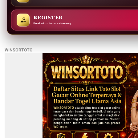
REGISTER
Buat akun baru sekarang
WINSORTOTO