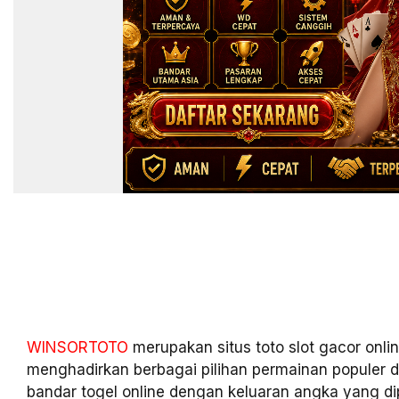
WINSORTOTO
merupakan situs toto slot gacor onli
menghadirkan berbagai pilihan permainan populer 
bandar togel online dengan keluaran angka yang di