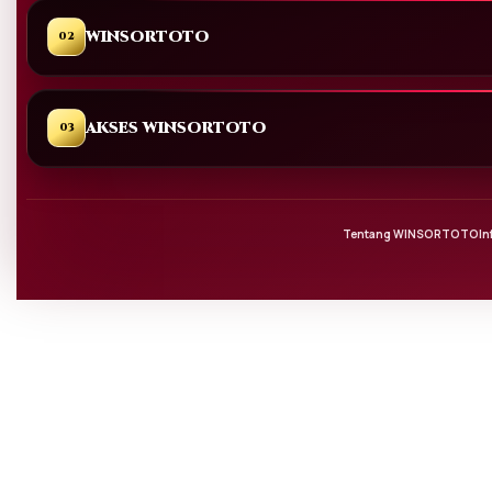
WINSORTOTO
02
WINSORTOTO
AKSES WINSORTOTO
03
Situs Toto
Toto Slot
Login WINSORTOTO
Slot Gacor
Daftar WINSORTOTO
Tentang WINSORTOTO
In
Slot Gacor Hari Ini
Link Alternatif
Toto Togel
Informasi WINSORTOTO
Toto
Panduan Akses
RTP Live
Pusat Bantuan