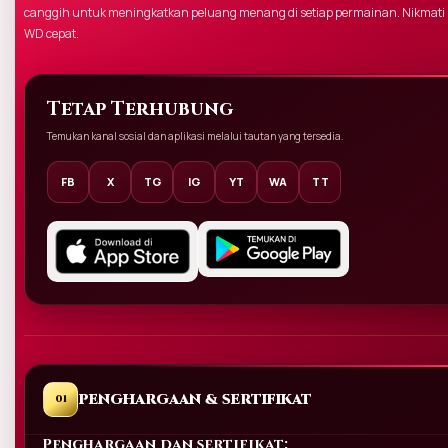
canggih untuk meningkatkan peluang menang di setiap permainan. Nikmat
WD cepat.
Tetap Terhubung
Temukan kanal sosial dan aplikasi melalui tautan yang tersedia.
FB
X
TG
IG
YT
WA
TT
PENGHARGAAN & SERTIFIKAT
01
Penghargaan dan sertifikat: