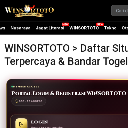
ws
Nusaraya
Jagat Literasi
WINSORTOTO
Tekno
Ot
WINSORTOTO > Daftar Situs
Terpercaya & Bandar Toge
MEMBER ACCESS
Portal Login & Registrasi WINSORTOTO
SECURE ACCESS
LOGIN
Masuk ke akun member