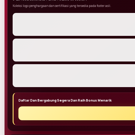
Koleksi logo penghargaan dan sertifikasi yang tersedia pada footer asli.
Daftar Dan Bergabung Segera Dan Raih Bonus Menarik