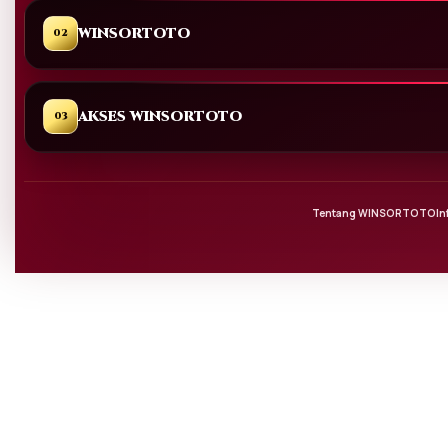
WINSORTOTO
02
WINSORTOTO
AKSES WINSORTOTO
03
Situs Toto
Toto Slot
Login WINSORTOTO
Slot Gacor
Daftar WINSORTOTO
Tentang WINSORTOTO
In
Slot Gacor Hari Ini
Link Alternatif
Toto Togel
Informasi WINSORTOTO
Toto
Panduan Akses
RTP Live
Pusat Bantuan