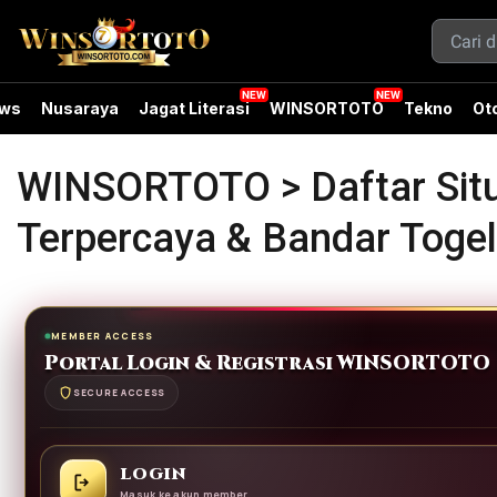
ws
Nusaraya
Jagat Literasi
WINSORTOTO
Tekno
Ot
WINSORTOTO > Daftar Situs
Terpercaya & Bandar Toge
MEMBER ACCESS
Portal Login & Registrasi WINSORTOTO
SECURE ACCESS
LOGIN
Masuk ke akun member