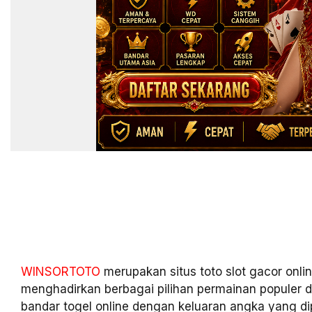
WINSORTOTO
merupakan situs toto slot gacor onli
menghadirkan berbagai pilihan permainan populer 
bandar togel online dengan keluaran angka yang di