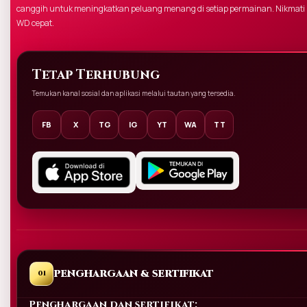
canggih untuk meningkatkan peluang menang di setiap permainan. Nikmat
WD cepat.
Tetap Terhubung
Temukan kanal sosial dan aplikasi melalui tautan yang tersedia.
FB
X
TG
IG
YT
WA
TT
PENGHARGAAN & SERTIFIKAT
01
Penghargaan dan sertifikat: