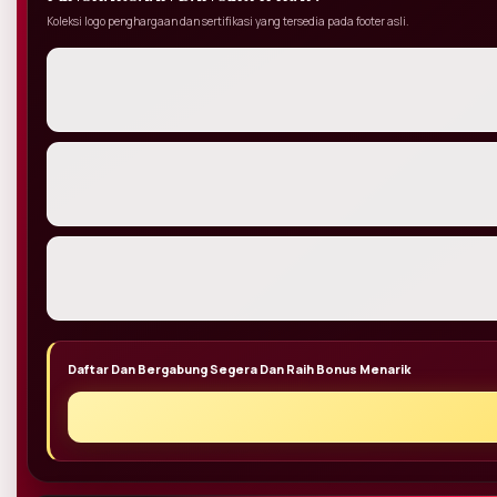
Koleksi logo penghargaan dan sertifikasi yang tersedia pada footer asli.
Daftar Dan Bergabung Segera Dan Raih Bonus Menarik