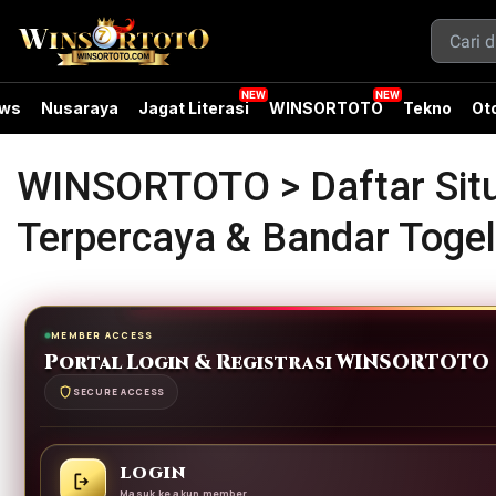
ws
Nusaraya
Jagat Literasi
WINSORTOTO
Tekno
Ot
WINSORTOTO > Daftar Situs
Terpercaya & Bandar Toge
MEMBER ACCESS
Portal Login & Registrasi WINSORTOTO
SECURE ACCESS
LOGIN
Masuk ke akun member